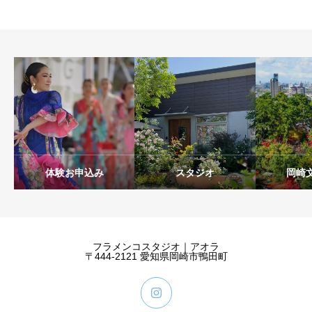
体験お申込み
スタジオ
岡崎
フラメンコスタジオ｜アオラ
〒444-2121 愛知県岡崎市鴨田町