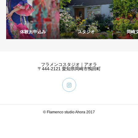
体験お申込み
スタジオ
岡崎
フラメンコスタジオ｜アオラ
〒444-2121 愛知県岡崎市鴨田町
© Flamenco studio Ahora 2017