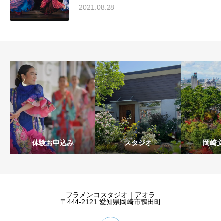
2021.08.28
体験お申込み
スタジオ
岡崎
フラメンコスタジオ｜アオラ
〒444-2121 愛知県岡崎市鴨田町