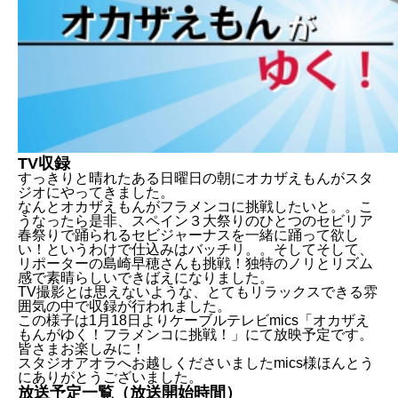
TV収録
すっきりと晴れたある日曜日の朝にオカザえもんがスタ
ジオにやってきました。
なんとオカザえもんがフラメンコに挑戦したいと。。こ
うなったら是非、スペイン３大祭りのひとつのセビリア
春祭りで踊られるセビジャーナスを一緒に踊って欲し
い！というわけで仕込みはバッチリ。。そしてそして、
リポーターの島崎早穂さんも挑戦！独特のノリとリズム
感で素晴らしいできばえになりました。
TV撮影とは思えないような、とてもリラックスできる雰
contents
囲気の中で収録が行われました。
この様子は1月18日よりケーブルテレビmics「オカザえ
もんがゆく！フラメンコに挑戦！」にて放映予定です。
オカザえもんがゆく！アオラが出演します
皆さまお楽しみに！
スタジオアオラへお越しくださいましたmics様ほんとう
TV収録
にありがとうございました。
放送予定一覧（放送開始時間）