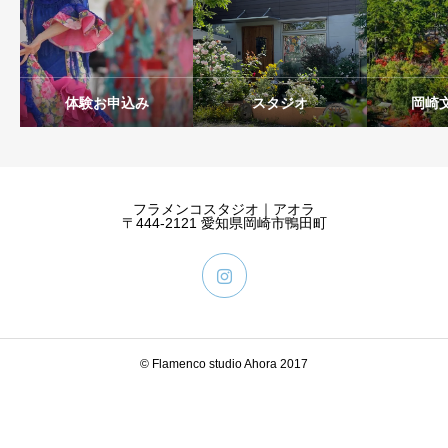
体験お申込み
スタジオ
岡崎
フラメンコスタジオ｜アオラ
〒444-2121 愛知県岡崎市鴨田町
© Flamenco studio Ahora 2017