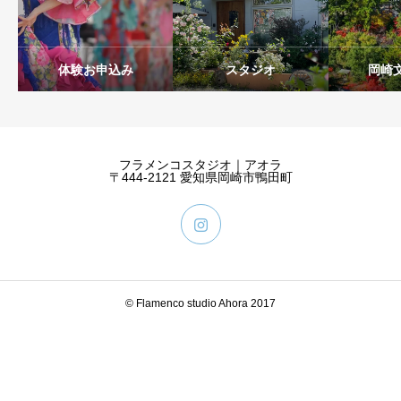
体験お申込み
スタジオ
岡崎
フラメンコスタジオ｜アオラ
〒444-2121 愛知県岡崎市鴨田町
© Flamenco studio Ahora 2017